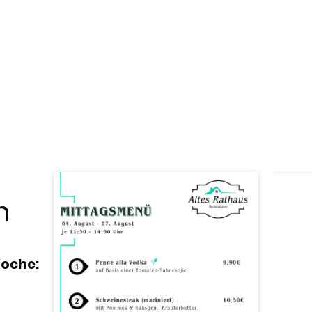
h
Woche: