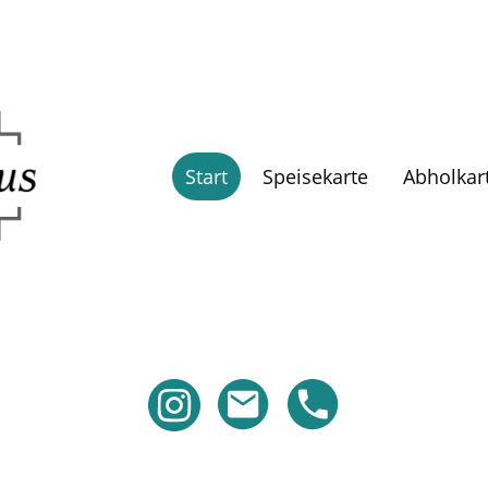
Start
Speisekarte
Abholkar