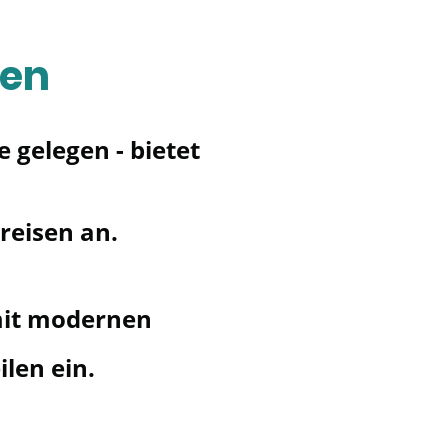
ten
gelegen - bietet
reisen an.
mit modernen
len ein.