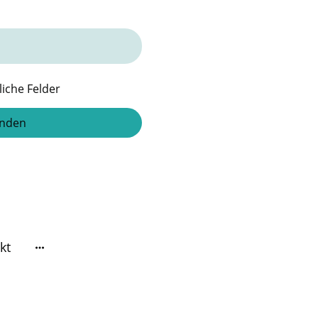
liche Felder
nden
kt