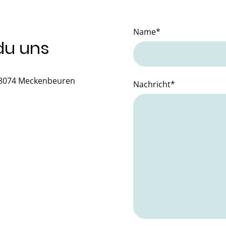
Name
*
 du uns
88074 Meckenbeuren
Nachricht
*