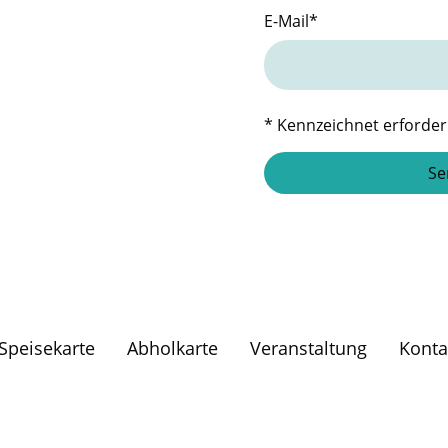
E-Mail
*
* Kennzeichnet erforder
Se
Speisekarte
Abholkarte
Veranstaltung
Konta
Lesen Sie unsere Datenschutzerklärung
© Urheberrecht. Alle Rechte vorbehalten.